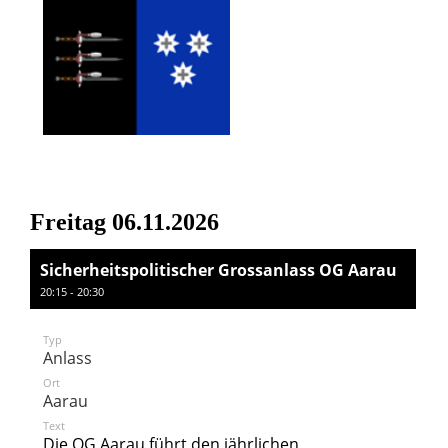
Freitag 06.11.2026
Sicherheitspolitischer Grossanlass OG Aarau
20:15 - 20:30
Typ
Anlass
Ort
Aarau
Text
Die OG Aarau führt den jährlichen