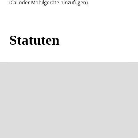
iCal oder Mobilgeräte hinzufügen)
Statuten
250411_Statuten_der Offiziersgesellschaft_Brugg
Offiziersgesellschaft Brugg
Impressum